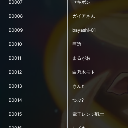
B0007
セキボン
B0008
ガイアさん
B0009
bayashi-01
B0010
亜透
B0011
まるがお
B0012
白乃木モト
B0013
きんた
B0014
つぶ?
B0015
電子レンジ戦士