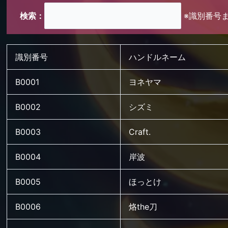
検索：
※識別番号
識別番号
ハンドルネーム
B0001
ヨネヤマ
B0002
シズミ
B0003
Craft.
B0004
岸波
B0005
ほっとけ
B0006
烙the刀