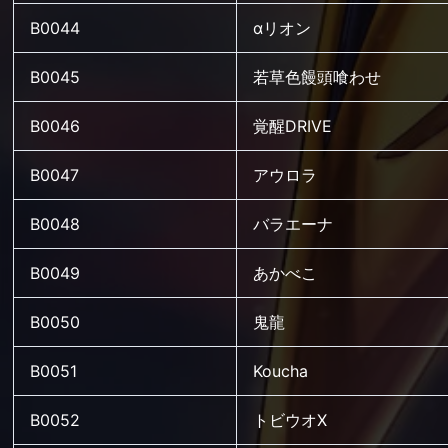
B0044
αリオン
B0045
若草色饅頭喰わせ
B0046
覚醒DRIVE
B0047
アウロラ
B0048
バラエーナ
B0049
あかべこ
B0050
鬼龍
B0051
Koucha
B0052
トビウオX