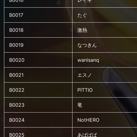
B0016
レイキ
B0017
たぐ
B0018
激熱
B0019
なつきん
B0020
wanisanq
B0021
エスノ
B0022
PITTIO
B0023
竜
B0024
NotHERO
B0025
あばばば