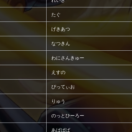
れいき
たぐ
げきあつ
なつきん
わにさんきゅー
えすの
ぴってぃお
りゅう
のっとひーろー
あばばば