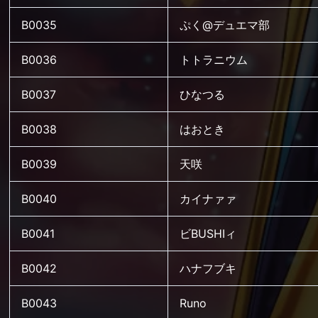
B0035
ぷく@デュエマ部
B0036
トトラニウム
B0037
ひなつる
B0038
はおとき
B0039
天咲
B0040
カイナァァ
B0041
ビBUSHIィ
B0042
ハナフブキ
B0043
Runo