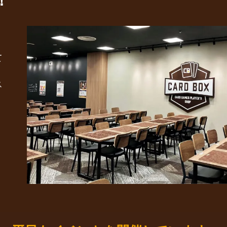
！
」
て
ス