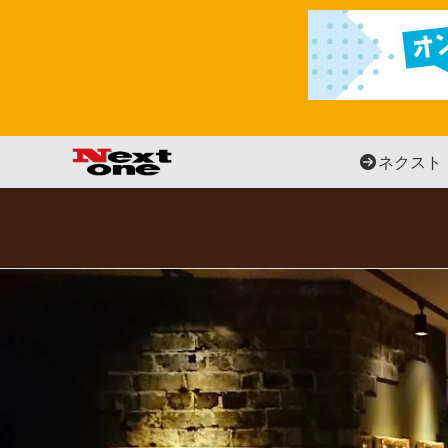
内
容
を
ス
キ
ッ
ネクスト
プ