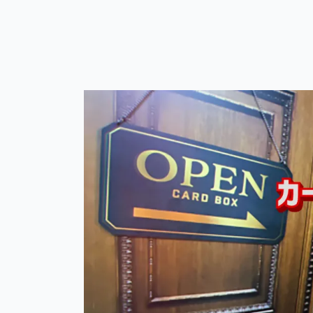
カ
ー
ド
ボ
ッ
ク
ス
日
本
橋
店
リ