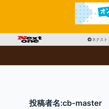
内
容
を
ス
キ
ッ
ネクスト
プ
投稿者名:cb-master