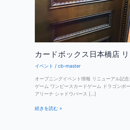
ニ
ュ
ー
ア
ル
（2024
年
カードボックス日本橋店 リ
6
月）
イベント
/
cb-master
オープニングイベント情報 リニューアル記念
ゲーム ワンピースカードゲーム ドラゴンボ
アリーナ シャドウバース […]
続きを読む »