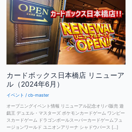
ー
ド
ボ
ッ
ク
ス
日
本
橋
店
リ
カードボックス日本橋店 リニューア
ニ
ル（2024年6月）
ュ
ー
イベント
/
cb-master
ア
オープニングイベント情報 リニューアル記念オリパ販売 遊
ル
戯王 デュエル・マスターズ ポケモンカードゲーム ワンピー
（2024
スカードゲーム ドラゴンボールスーパーカードゲームフュ
年
ージョンワールド ユニオンアリーナ シャドウバース […]
6