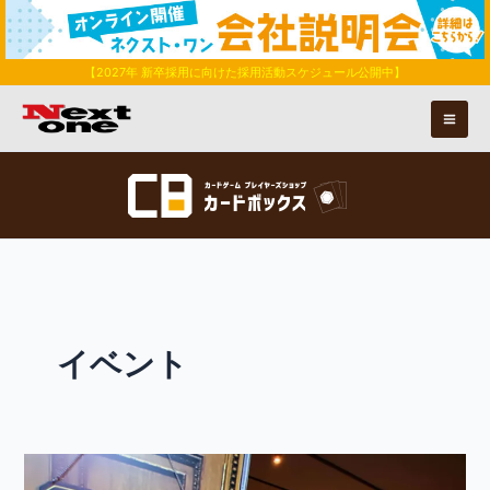
内
容
を
【2027年 新卒採用に向けた採用活動スケジュール公開中】
ス
キ
ッ
プ
イベント
カ